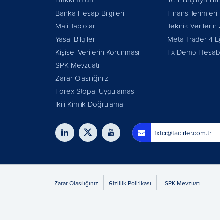
Banka Hesap Bilgileri
Finans Terimleri
Mali Tablolar
Teknik Verilerin 
Yasal Bilgileri
Meta Trader 4 E
Kişisel Verilerin Korunması
Fx Demo Hesabı
SPK Mevzuatı
Zarar Olasılığınız
Forex Stopaj Uygulaması
İkili Kimlik Doğrulama
fxtcr@tacirler.com.tr
Zarar Olasılığınız
Gizlilik Politikası
SPK Mevzuatı