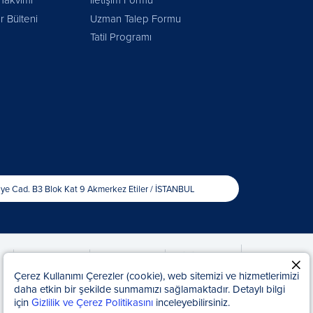
r Bülteni
Uzman Talep Formu
Tatil Programı
iye Cad. B3 Blok Kat 9 Akmerkez Etiler / İSTANBUL
Bilgi Toplumu
Yasal Bilgiler
KAP Haberleri
Hizmetleri
Çerez Kullanımı Çerezler (cookie), web sitemizi ve hizmetlerimizi
daha etkin bir şekilde sunmamızı sağlamaktadır. Detaylı bilgi
için
Gizlilik ve Çerez Politikasını
inceleyebilirsiniz.