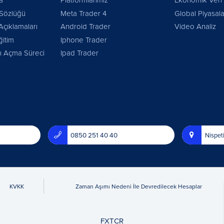
 Sözlüğü
Meta Trader 4
Global Piyasala
Açıklamaları
Android Trader
Video Analiz
ğitim
Iphone Trader
 Açma Süreci
Ipad Trader
0850 251 40 40
Nispet
KVKK
Zaman Aşımı Nedeni İle Devredilecek Hesaplar
FXTCR