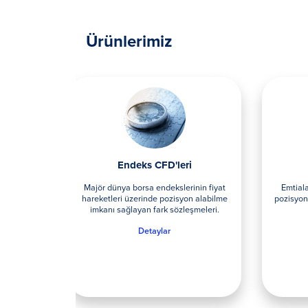
Ürünlerimiz
'leri
Emtia CFD’leri
kslerinin fiyat
Emtiaların fiyat hareketleri üzerinde
zisyon alabilme
pozisyon alabilme imkanı sağlayan fark
sözleşmeleri.
sözleşmeleri.
m
r
Detaylar