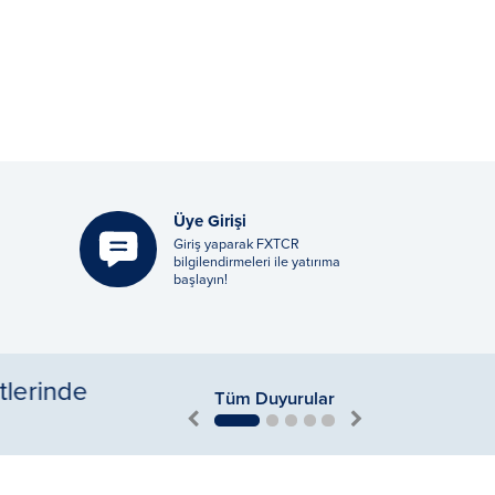
Üye Girişi
Giriş yaparak FXTCR
bilgilendirmeleri ile yatırıma
başlayın!
Tüm Duyurular
nda
ABD Kış Saati Uygulaması 
1
2
3
4
5