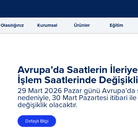
 Olasılığınız
Kurumsal
Ürünler
Eğitim
ABD’de Yaz Saati Uygulam
Saatleri Değişiyor!
8 Mart 2026 Pazar Günü ABD’ de saatler
uygulamasına geçilecektir. ABD yenid
geçinceye kadar yeni işlem saatleri ge
Detaylı Bilgi