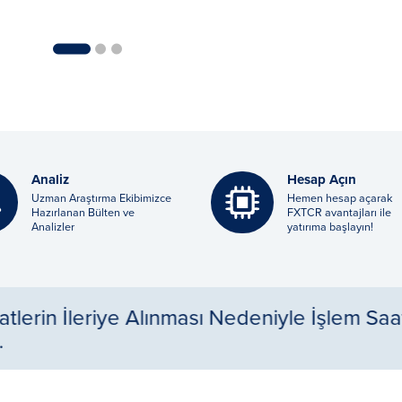
1
2
3
Analiz
Hesap Açın
Uzman Araştırma Ekibimizce
Hemen hesap açarak
Hazırlanan Bülten ve
FXTCR avantajları ile
Analizler
yatırıma başlayın!
i Uygulaması İşlem Saat Değişikliği Hakkı