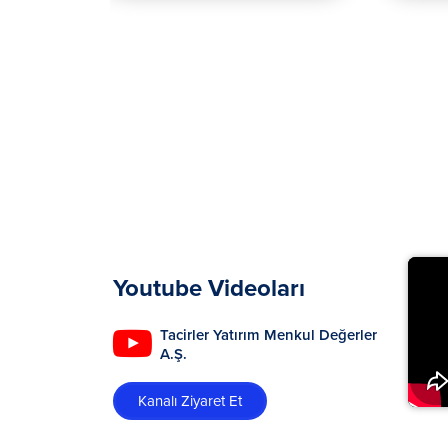
Youtube Videoları
Tacirler Yatırım Menkul Değerler
A.Ş.
Kanalı Ziyaret Et