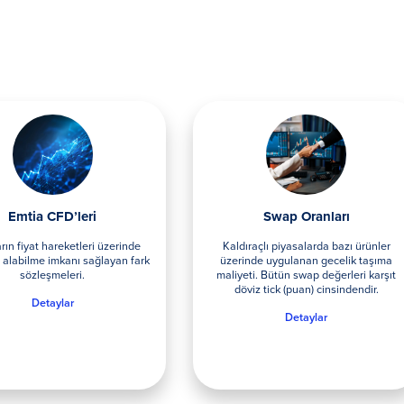
Swap Oranları
Spread Oranları
Kaldıraçlı piyasalarda bazı ürünler
FX Piyasasında, işlem yapılan ü
üzerinde uygulanan gecelik taşıma
alım ve satım fiyatları arasındaki
aliyeti. Bütün swap değerleri karşıt
Spread olarak adlandırılır.
döviz tick (puan) cinsindendir.
Detaylar
Detaylar