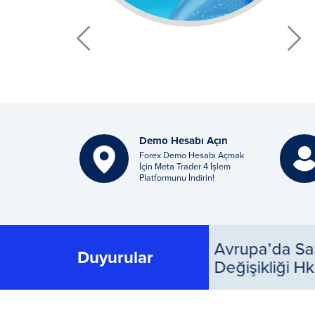
Demo Hesabı Açın
Forex Demo Hesabı Açmak
İçin Meta Trader 4 İşlem
Platformunu İndirin!
iyle İşlem Saatlerinde
Duyurular
ABD Yaz Saat