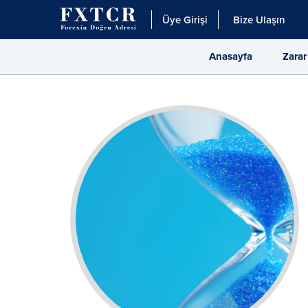
Üye Girişi
Bize Ulaşın
Anasayfa
Zarar
iyle
lınması
atlerinde