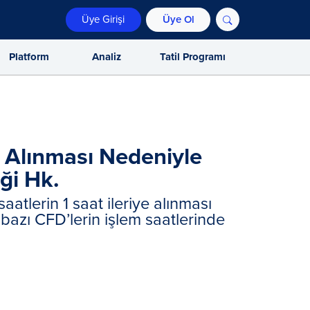
Üye Girişi
Üye Ol
Platform
Analiz
Tatil Programı
ası Nedeniyle İşlem
 bir saat ileri alınarak yaz saati
en kış saati uygulamasına
çerli olacak.